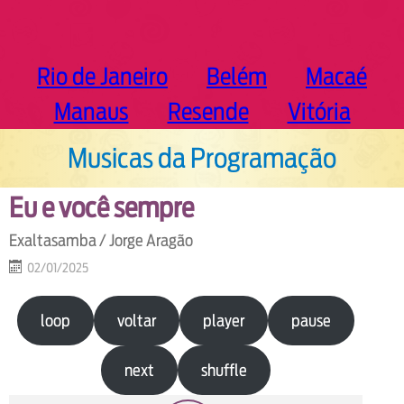
Rio de Janeiro
Belém
Macaé
Manaus
Resende
Vitória
Musicas da Programação
Eu e você sempre
Exaltasamba / Jorge Aragão
02/01/2025
loop
voltar
player
pause
next
shuffle