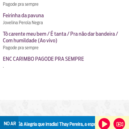
Pagode pra sempre
Feirinha da pavuna
Jovelina Perola Negra
Tô carente meu bem / É tanta / Pra não dar bandeira /
Com humildade (Ao vivo)
Pagode pra sempre
ENC CARIMBO PAGODE PRA SEMPRE
.
 O Dia
NO AR
Alegria que irradia!
Thay Pereira, a esposa de Xande de Pilares,