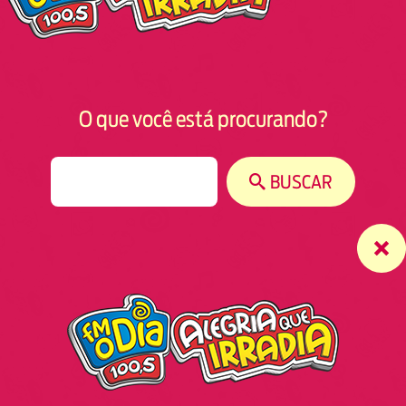
O que você está procurando?
S
BUSCAR
e
a
r
c
h