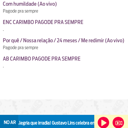
Com humildade (Ao vivo)
Pagode pra sempre
ENC CARIMBO PAGODE PRA SEMPRE
.
Por quê / Nossa relação / 24 meses / Me redimir (Ao vivo)
Pagode pra sempre
AB CARIMBO PAGODE PRA SEMPRE
.
 Dia
NO AR
Alegria que irradia!
Gustavo Lins celebra encontro de gerações n