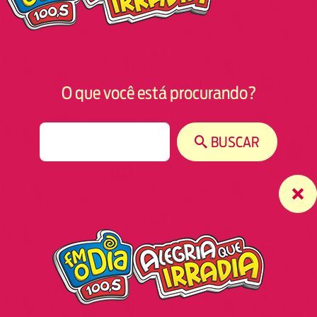
O que você está procurando?
S
BUSCAR
e
a
r
c
h