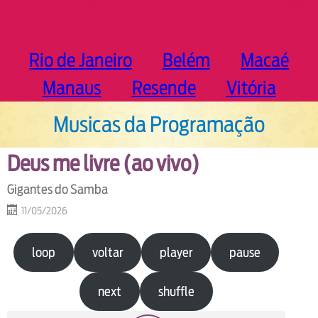
Rio de Janeiro
Belém
Macaé
Manaus
Resende
Vitória
Musicas da Programação
Deus me livre (ao vivo)
Gigantes do Samba
11/05/2026
loop
voltar
player
pause
next
shuffle