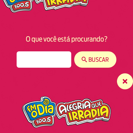
O que você está procurando?
S
BUSCAR
e
a
r
c
h