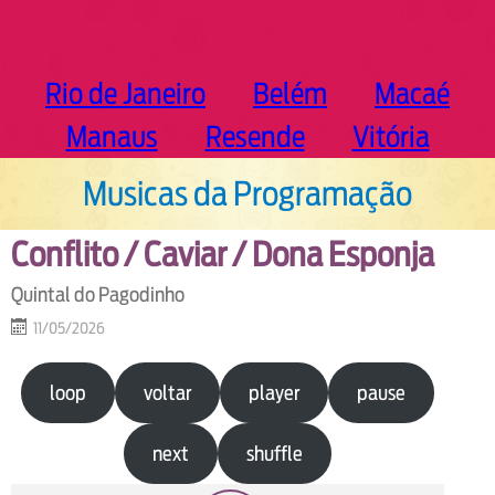
Rio de Janeiro
Belém
Macaé
Manaus
Resende
Vitória
Musicas da Programação
Conflito / Caviar / Dona Esponja
Quintal do Pagodinho
11/05/2026
loop
voltar
player
pause
next
shuffle