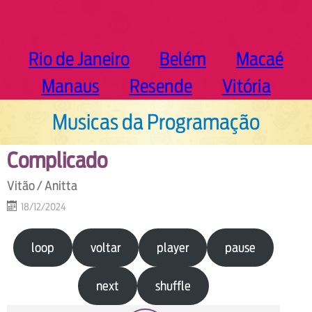
Rio de Janeiro
Belém
Macaé
Manaus
Resende
Vitória
Musicas da Programação
Complicado
Vitão / Anitta
18/12/2024
loop
voltar
player
pause
next
shuffle