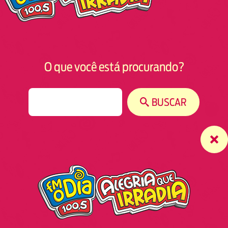
O que você está procurando?
S
BUSCAR
e
a
r
c
h