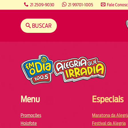
content
21 2509-9030
21 99701-1005
Fale Conos
BUSCAR
Menu
Especiais
Promoções
Maratona da Alegri
Holofote
Festival da Alegria