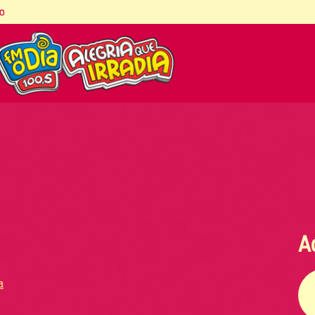
co
A
a