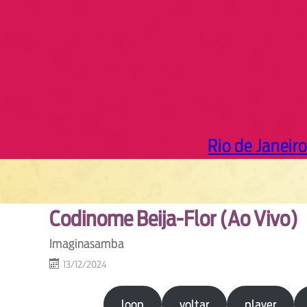
Rio de Janeiro
Codinome Beija-Flor (Ao Vivo)
Imaginasamba
13/12/2024
loop
voltar
player