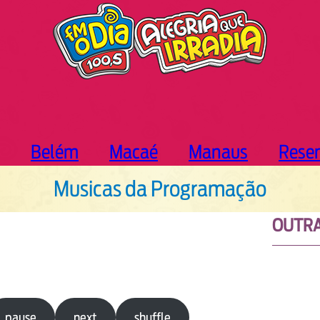
Belém
Macaé
Manaus
Rese
Musicas da Programação
OUTRA
pause
next
shuffle