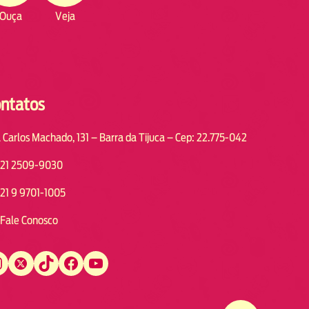
Ouça
Veja
ntatos
 Carlos Machado, 131 – Barra da Tijuca – Cep: 22.775-042
21 2509-9030
21 9 9701-1005
Fale Conosco
Twitter
TikTok
Facebook
YouTube