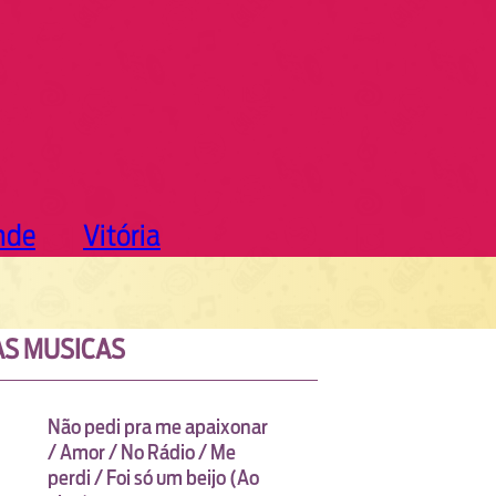
nde
Vitória
S MUSICAS
Não pedi pra me apaixonar
/ Amor / No Rádio / Me
perdi / Foi só um beijo (Ao