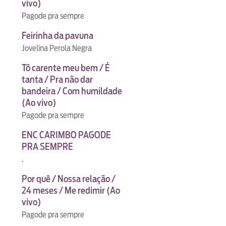
vivo)
Pagode pra sempre
Feirinha da pavuna
Jovelina Perola Negra
Tô carente meu bem / É
tanta / Pra não dar
bandeira / Com humildade
(Ao vivo)
Pagode pra sempre
ENC CARIMBO PAGODE
PRA SEMPRE
.
Por quê / Nossa relação /
24 meses / Me redimir (Ao
vivo)
Pagode pra sempre