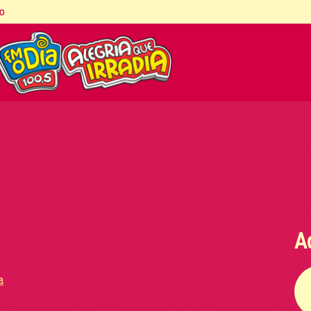
co
A
a