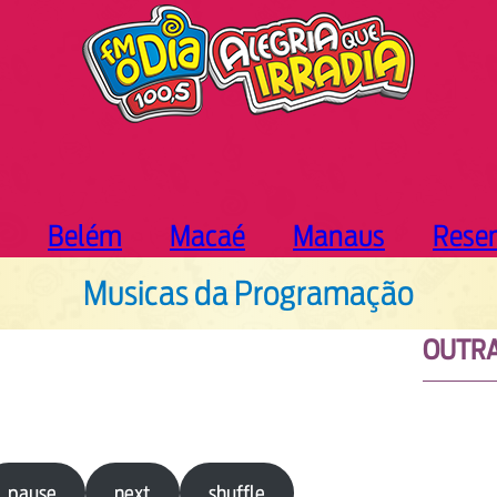
Belém
Macaé
Manaus
Rese
Musicas da Programação
OUTRA
pause
next
shuffle