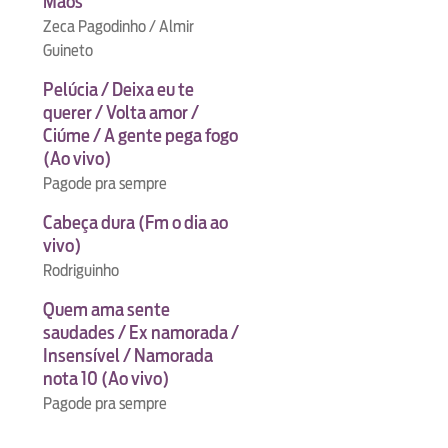
Mãos
Zeca Pagodinho / Almir
Guineto
Pelúcia / Deixa eu te
querer / Volta amor /
Ciúme / A gente pega fogo
(Ao vivo)
Pagode pra sempre
Cabeça dura (Fm o dia ao
vivo)
Rodriguinho
Quem ama sente
saudades / Ex namorada /
Insensível / Namorada
nota 10 (Ao vivo)
Pagode pra sempre