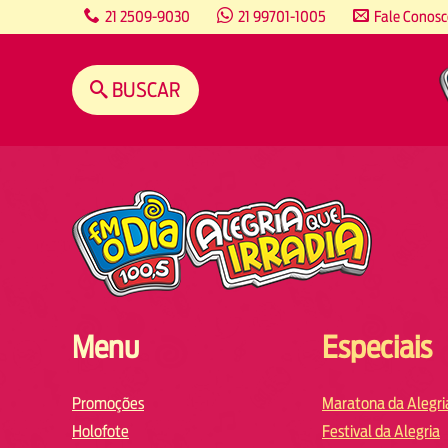
content
21 2509-9030
21 99701-1005
Fale Conos
BUSCAR
Menu
Especiais
Promoções
Maratona da Alegri
Holofote
Festival da Alegria