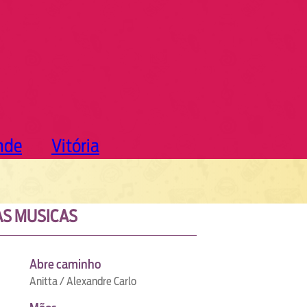
nde
Vitória
S MUSICAS
Abre caminho
Anitta / Alexandre Carlo