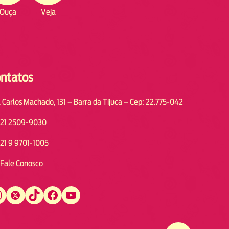
Ouça
Veja
ntatos
 Carlos Machado, 131 – Barra da Tijuca – Cep: 22.775-042
21 2509-9030
21 9 9701-1005
Fale Conosco
Twitter
TikTok
Facebook
YouTube