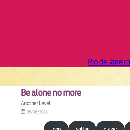
Rio de Janeiro
Be alone no more
Another Level
05/06/2025
loop
voltar
player