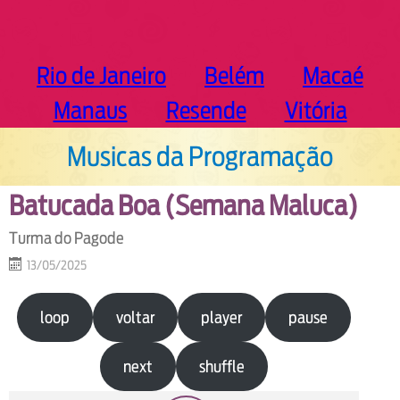
Rio de Janeiro
Belém
Macaé
Manaus
Resende
Vitória
Musicas da Programação
Batucada Boa (Semana Maluca)
Turma do Pagode
13/05/2025
loop
voltar
player
pause
next
shuffle