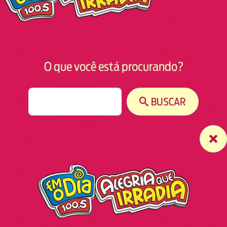
O que você está procurando?
S
BUSCAR
e
a
r
c
h