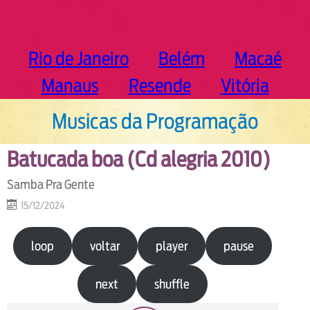
Rio de Janeiro
Belém
Macaé
Manaus
Resende
Vitória
Musicas da Programação
Batucada boa (Cd alegria 2010)
Samba Pra Gente
15/12/2024
loop
voltar
player
pause
next
shuffle