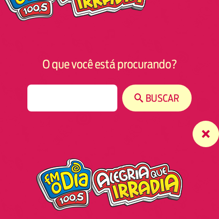
O que você está procurando?
S
BUSCAR
e
a
r
c
h