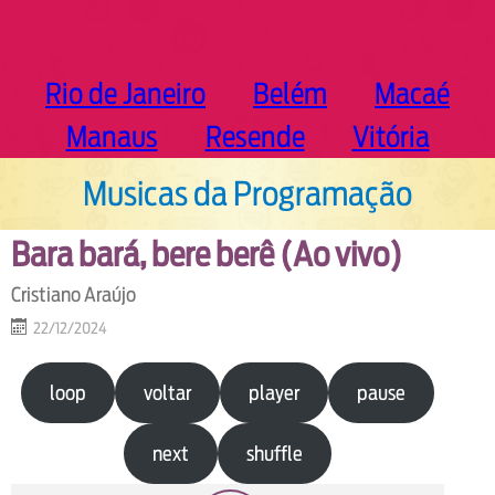
Rio de Janeiro
Belém
Macaé
Manaus
Resende
Vitória
Musicas da Programação
Bara bará, bere berê (Ao vivo)
Cristiano Araújo
22/12/2024
loop
voltar
player
pause
next
shuffle