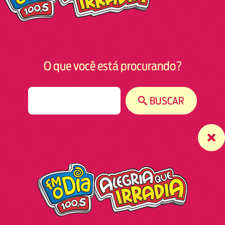
O que você está procurando?
S
BUSCAR
e
a
r
c
h