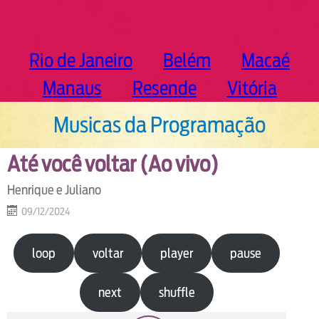
Rio de Janeiro
Belém
Macaé
Manaus
Resende
Vitória
Musicas da Programação
Até você voltar (Ao vivo)
Henrique e Juliano
09/12/2024
loop
voltar
player
pause
next
shuffle