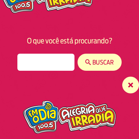
O que você está procurando?
S
BUSCAR
e
a
r
c
h