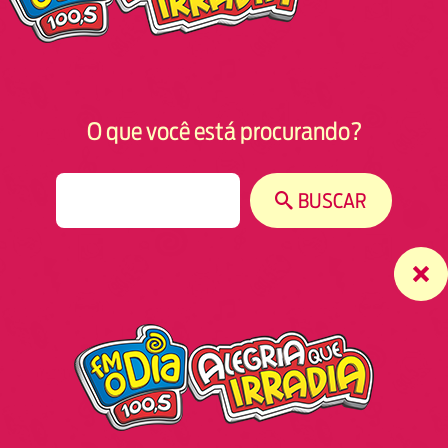
O que você está procurando?
S
BUSCAR
e
a
r
c
h