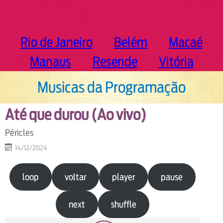
Rio de Janeiro
Belém
Macaé
Manaus
Resende
Vitória
Musicas da Programação
Até que durou (Ao vivo)
Péricles
14/12/2024
loop
voltar
player
pause
next
shuffle