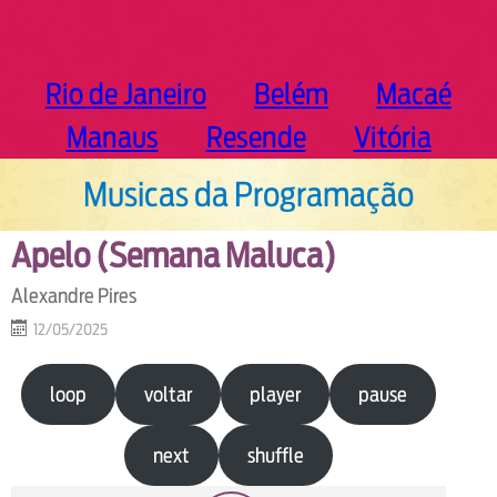
Rio de Janeiro
Belém
Macaé
Manaus
Resende
Vitória
Musicas da Programação
Apelo (Semana Maluca)
Alexandre Pires
12/05/2025
loop
voltar
player
pause
next
shuffle