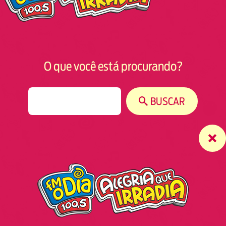
O que você está procurando?
S
BUSCAR
e
a
r
c
h