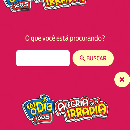
O que você está procurando?
S
BUSCAR
e
a
r
c
h