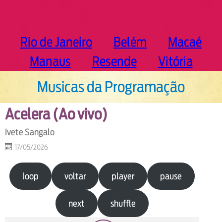
Rio de Janeiro
Belém
Macaé
Manaus
Resende
Vitória
Musicas da Programação
Acelera (Ao vivo)
Ivete Sangalo
17/05/2026
loop
voltar
player
pause
next
shuffle