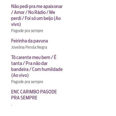
Não pedi pra me apaixonar
/ Amor / No Rádio / Me
perdi / Foi só um beijo (Ao
vivo)
Pagode pra sempre
Feirinha da pavuna
Jovelina Perola Negra
Tô carente meu bem / É
tanta / Pra não dar
bandeira / Com humildade
(Ao vivo)
Pagode pra sempre
ENC CARIMBO PAGODE
PRA SEMPRE
.