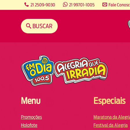
content
21 2509-9030
21 99701-1005
Fale Conos
BUSCAR
Menu
Especiais
Promoções
Maratona da Alegri
Holofote
Festival da Alegria