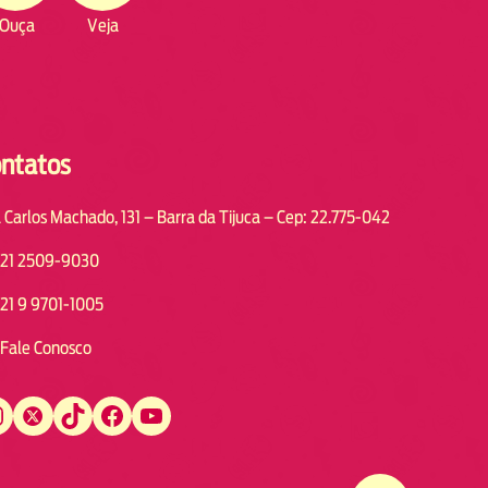
Ouça
Veja
ntatos
 Carlos Machado, 131 – Barra da Tijuca – Cep: 22.775-042
21 2509-9030
21 9 9701-1005
Fale Conosco
Twitter
TikTok
Facebook
YouTube