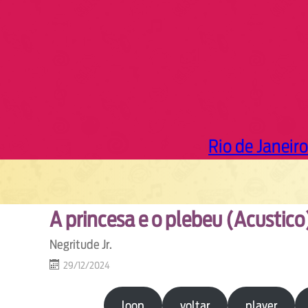
Rio de Janeiro
A princesa e o plebeu (Acustico
Negritude Jr.
29/12/2024
loop
voltar
player