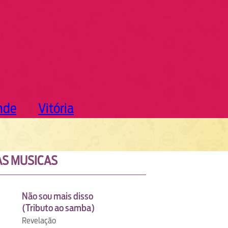
nde
Vitória
S MUSICAS
Não sou mais disso
(Tributo ao samba)
Revelação