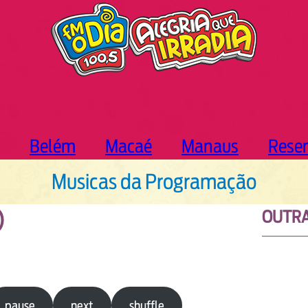
Belém
Macaé
Manaus
Rese
Musicas da Programação
OUTRA
)
pause
next
shuffle