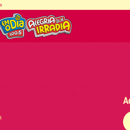
co
A
a