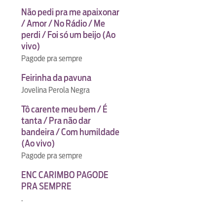
Não pedi pra me apaixonar
/ Amor / No Rádio / Me
perdi / Foi só um beijo (Ao
vivo)
Pagode pra sempre
Feirinha da pavuna
Jovelina Perola Negra
Tô carente meu bem / É
tanta / Pra não dar
bandeira / Com humildade
(Ao vivo)
Pagode pra sempre
ENC CARIMBO PAGODE
PRA SEMPRE
.