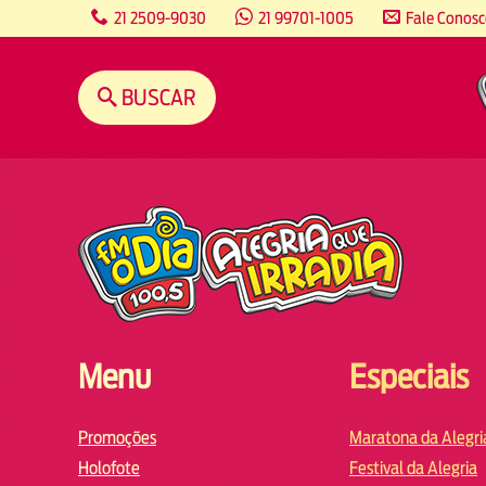
content
21 2509-9030
21 99701-1005
Fale Conos
BUSCAR
Menu
Especiais
Promoções
Maratona da Alegri
Holofote
Festival da Alegria