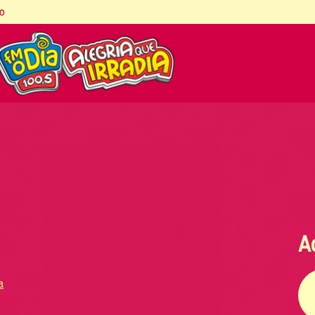
co
A
a