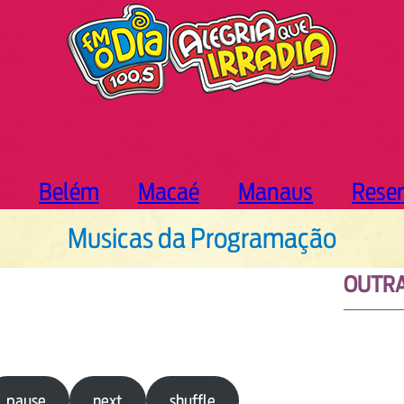
Belém
Macaé
Manaus
Rese
Musicas da Programação
OUTRA
pause
next
shuffle