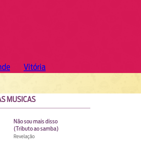
nde
Vitória
S MUSICAS
Não sou mais disso
(Tributo ao samba)
Revelação