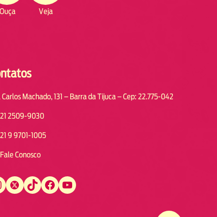
Ouça
Veja
ntatos
 Carlos Machado, 131 – Barra da Tijuca – Cep: 22.775-042
21 2509-9030
21 9 9701-1005
Fale Conosco
Twitter
TikTok
Facebook
YouTube