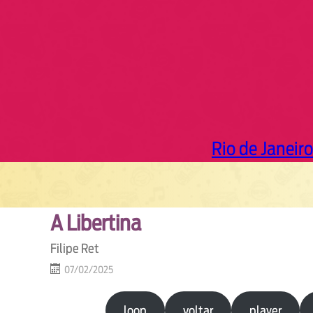
Rio de Janeiro
A Libertina
Filipe Ret
07/02/2025
loop
voltar
player