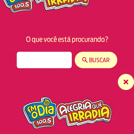
O que você está procurando?
S
BUSCAR
e
a
r
c
h