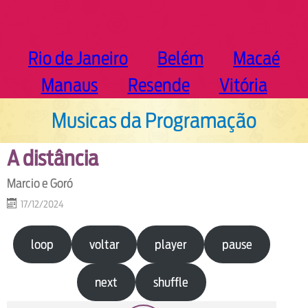
Rio de Janeiro
Belém
Macaé
Manaus
Resende
Vitória
Musicas da Programação
A distância
Marcio e Goró
17/12/2024
loop
voltar
player
pause
next
shuffle