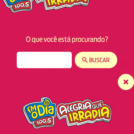
O que você está procurando?
S
BUSCAR
e
a
r
c
h