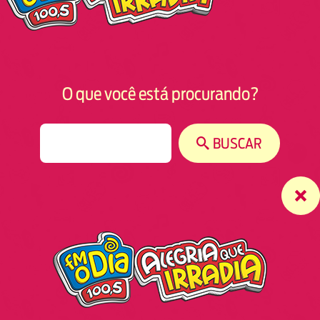
O que você está procurando?
S
BUSCAR
e
a
r
c
h