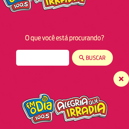
O que você está procurando?
S
BUSCAR
e
a
r
c
h