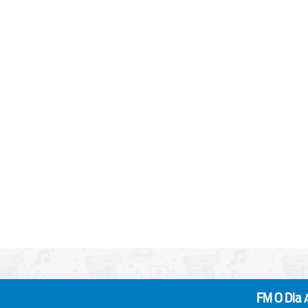
FM O Dia
Alegria que