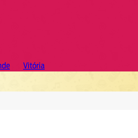
nde
Vitória