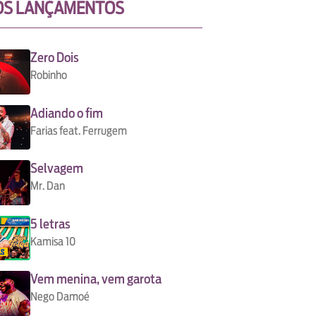
OS LANÇAMENTOS
Zero Dois
Robinho
Adiando o fim
Farias feat. Ferrugem
Selvagem
Mr. Dan
5 letras
Kamisa 10
Vem menina, vem garota
Nego Damoé