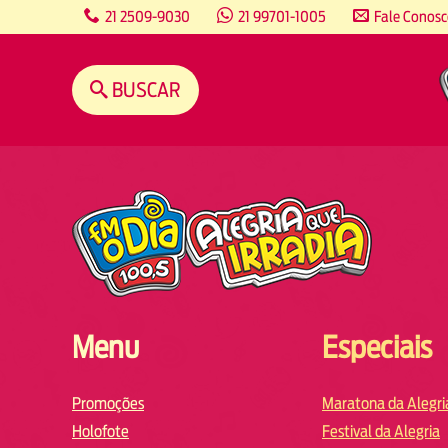
content
21 2509-9030
21 99701-1005
Fale Conos
BUSCAR
Menu
Especiais
Promoções
Maratona da Alegri
Holofote
Festival da Alegria