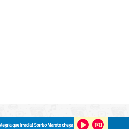
 irradia!
Sorriso Maroto chega em Niterói com a turnê "Sorriso Eu Gos