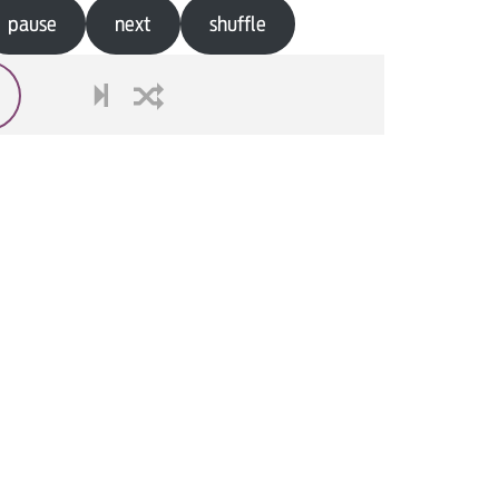
pause
next
shuffle
next
shuffle