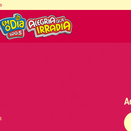
co
A
a