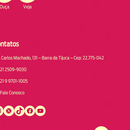
Ouça
Veja
ntatos
 Carlos Machado, 131 – Barra da Tijuca – Cep: 22.775-042
21 2509-9030
21 9 9701-1005
Fale Conosco
Twitter
TikTok
Facebook
YouTube