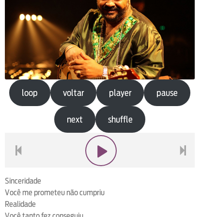
loop
voltar
player
pause
next
shuffle
voltar
play
next
Sinceridade
Você me prometeu não cumpriu
Realidade
Você tanto fez conseguiu