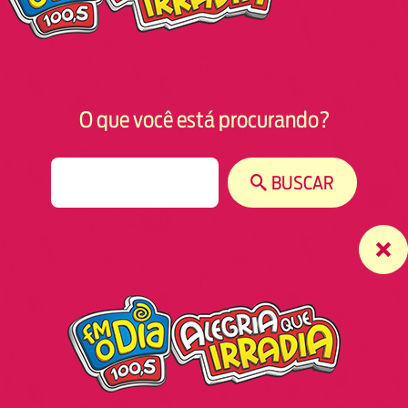
O que você está procurando?
S
BUSCAR
e
a
r
c
h