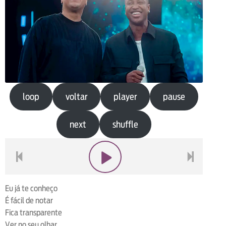
loop
voltar
player
pause
next
shuffle
voltar
play
next
Eu já te conheço
É fácil de notar
Fica transparente
Ver no seu olhar