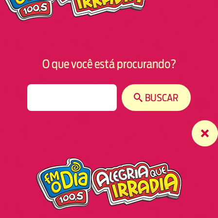
O que você está procurando?
S
BUSCAR
e
a
r
c
h