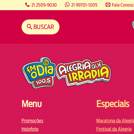
content
21 2509-9030
21 99701-1005
Fale Conos
BUSCAR
Menu
Especiais
Promoções
Maratona da Alegri
Holofote
Festival da Alegria