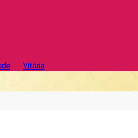
nde
Vitória