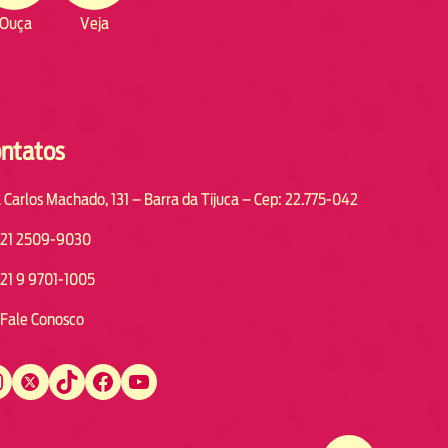
Ouça
Veja
ntatos
 Carlos Machado, 131 – Barra da Tijuca – Cep: 22.775-042
21 2509-9030
21 9 9701-1005
Fale Conosco
Twitter
TikTok
Facebook
YouTube