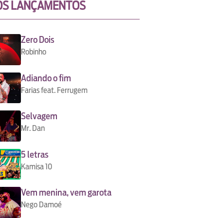
OS LANÇAMENTOS
Zero Dois
Robinho
Adiando o fim
Farias feat. Ferrugem
Selvagem
Mr. Dan
5 letras
Kamisa 10
Vem menina, vem garota
Nego Damoé