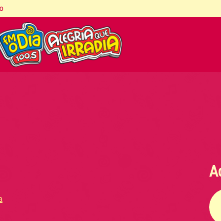
co
A
a