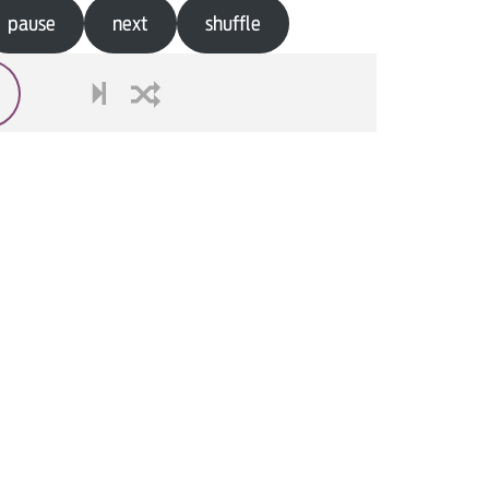
pause
next
shuffle
next
shuffle