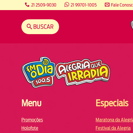
content
21 2509-9030
21 99701-1005
Fale Conos
BUSCAR
Menu
Especiais
Promoções
Maratona da Alegri
Holofote
Festival da Alegria