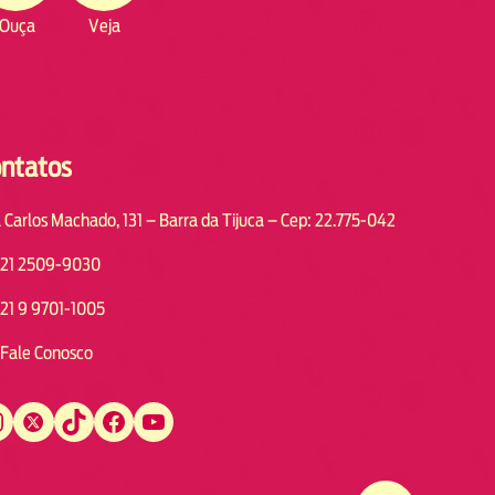
Ouça
Veja
ntatos
 Carlos Machado, 131 – Barra da Tijuca – Cep: 22.775-042
21 2509-9030
21 9 9701-1005
Fale Conosco
Twitter
TikTok
Facebook
YouTube