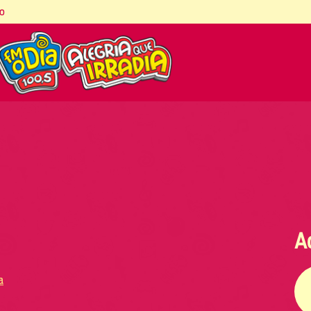
co
A
a