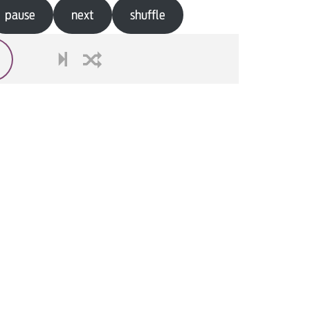
pause
next
shuffle
next
shuffle