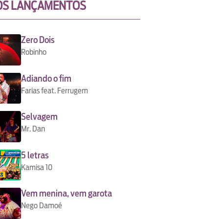
OS LANÇAMENTOS
Zero Dois
Robinho
Adiando o fim
Farias feat. Ferrugem
Selvagem
Mr. Dan
5 letras
Kamisa 10
Vem menina, vem garota
Nego Damoé