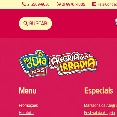
content
21 2509-9030
21 99701-1005
Fale Conos
BUSCAR
Menu
Especiais
Promoções
Maratona da Alegri
Holofote
Festival da Alegria