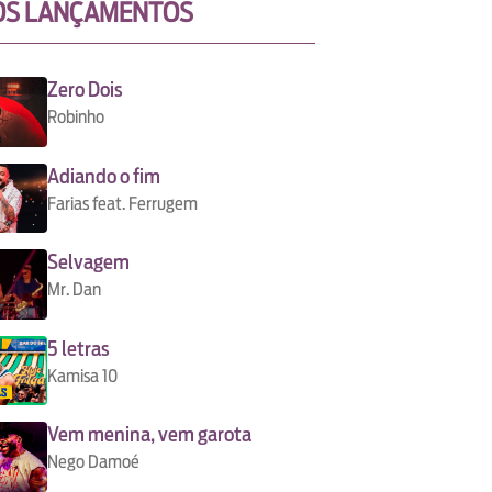
OS LANÇAMENTOS
Zero Dois
Robinho
Adiando o fim
Farias feat. Ferrugem
Selvagem
Mr. Dan
5 letras
Kamisa 10
Vem menina, vem garota
Nego Damoé