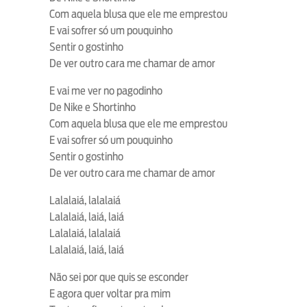
Com aquela blusa que ele me emprestou
E vai sofrer só um pouquinho
Sentir o gostinho
De ver outro cara me chamar de amor
E vai me ver no pagodinho
De Nike e Shortinho
Com aquela blusa que ele me emprestou
E vai sofrer só um pouquinho
Sentir o gostinho
De ver outro cara me chamar de amor
Lalalaiá, lalalaiá
Lalalaiá, laiá, laiá
Lalalaiá, lalalaiá
Lalalaiá, laiá, laiá
Não sei por que quis se esconder
E agora quer voltar pra mim