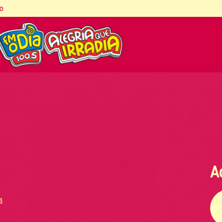
co
A
a