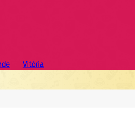
nde
Vitória