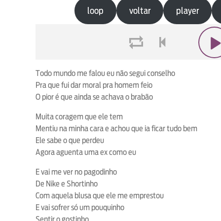
loop
voltar
player
loop
voltar
play
Todo mundo me falou eu não segui conselho
Pra que fui dar moral pra homem feio
O pior é que ainda se achava o brabão
Muita coragem que ele tem
Mentiu na minha cara e achou que ia ficar tudo bem
Ele sabe o que perdeu
Agora aguenta uma ex como eu
E vai me ver no pagodinho
De Nike e Shortinho
Com aquela blusa que ele me emprestou
E vai sofrer só um pouquinho
Sentir o gostinho