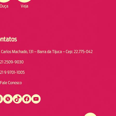
Ouça
Veja
ntatos
 Carlos Machado, 131 – Barra da Tijuca – Cep: 22.775-042
21 2509-9030
21 9 9701-1005
Fale Conosco
Twitter
TikTok
Facebook
YouTube