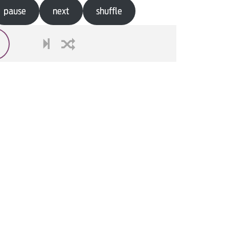
pause
next
shuffle
next
shuffle