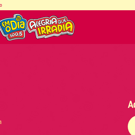
co
A
a