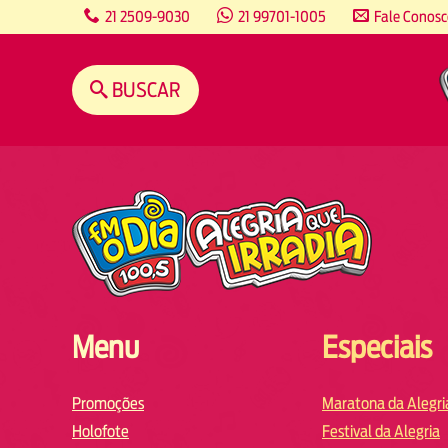
content
21 2509-9030
21 99701-1005
Fale Conos
BUSCAR
Menu
Especiais
Promoções
Maratona da Alegri
Holofote
Festival da Alegria