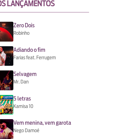
OS LANÇAMENTOS
Zero Dois
Robinho
Adiando o fim
Farias feat. Ferrugem
Selvagem
Mr. Dan
5 letras
Kamisa 10
Vem menina, vem garota
Nego Damoé