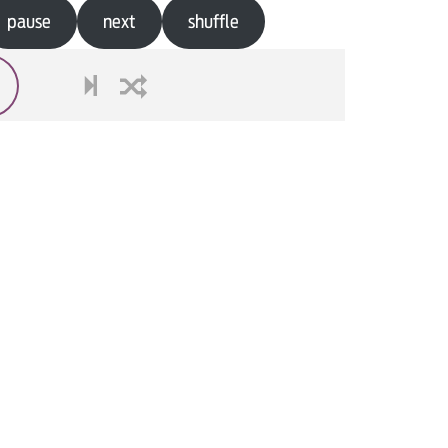
pause
next
shuffle
next
shuffle