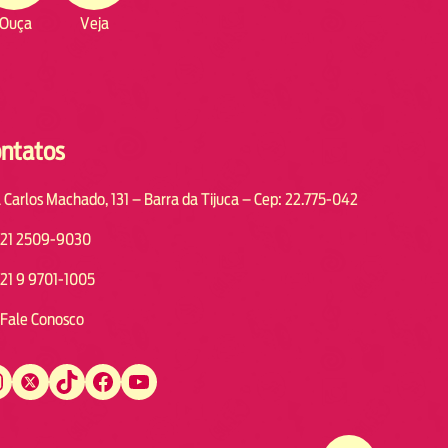
Ouça
Veja
ntatos
 Carlos Machado, 131 – Barra da Tijuca – Cep: 22.775-042
21 2509-9030
21 9 9701-1005
Fale Conosco
Twitter
TikTok
Facebook
YouTube