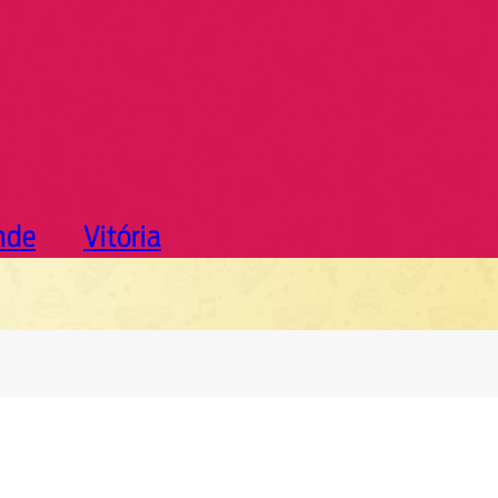
nde
Vitória