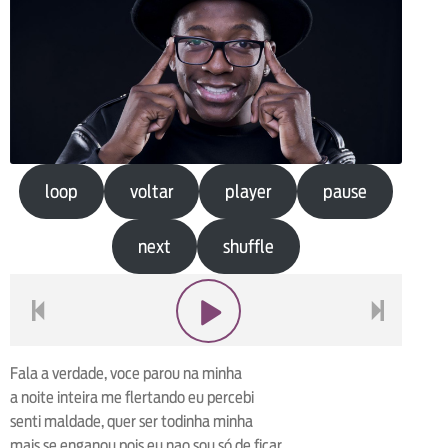
loop
voltar
player
pause
next
shuffle
voltar
play
next
Fala a verdade, voce parou na minha
a noite inteira me flertando eu percebi
senti maldade, quer ser todinha minha
mais se enganou pois eu nao sou só de ficar