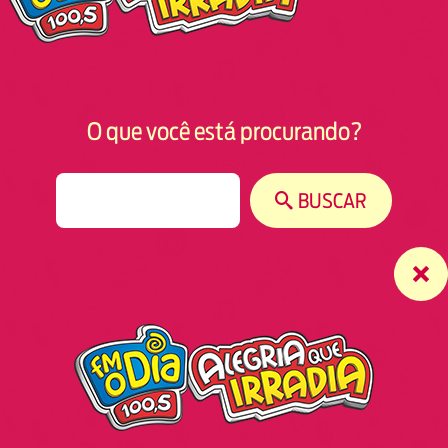
O que você está procurando?
S
BUSCAR
e
a
r
c
h