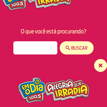
O que você está procurando?
S
BUSCAR
e
a
r
c
h