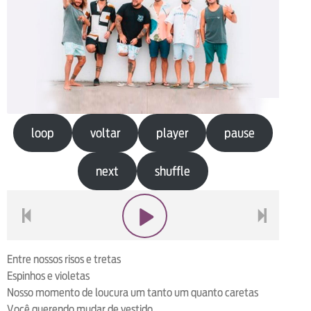
loop
voltar
player
pause
next
shuffle
voltar
play
next
Entre nossos risos e tretas
Espinhos e violetas
Nosso momento de loucura um tanto um quanto caretas
Você querendo mudar de vestido