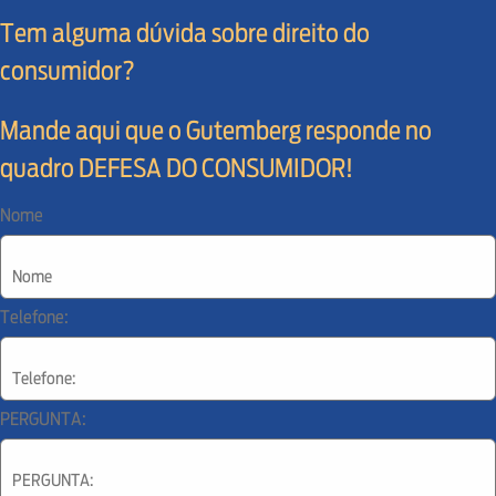
Tem alguma dúvida sobre direito do
consumidor?
Mande aqui que o Gutemberg responde no
quadro DEFESA DO CONSUMIDOR!
Nome
Telefone:
PERGUNTA: