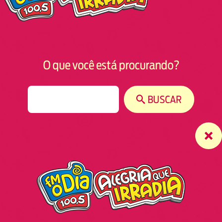
O que você está procurando?
S
BUSCAR
e
a
r
c
h